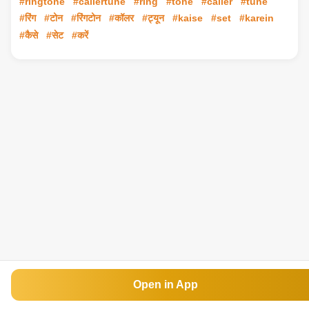
#ringtone
#callertune
#ring
#tone
#caller
#tune
#रिंग
#टोन
#रिंगटोन
#कॉलर
#ट्यून
#kaise
#set
#karein
#कैसे
#सेट
#करें
Open in App