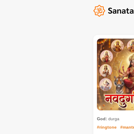
God:
durga
#ringtone
#mant