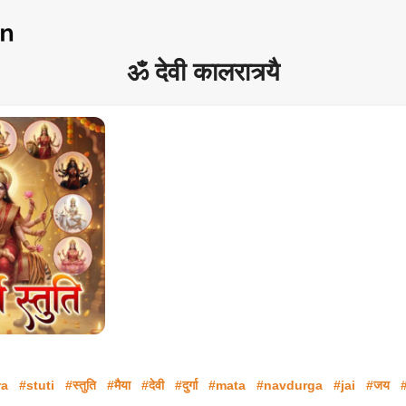
ॐ देवी कालरात्र्यै
ra
#stuti
#स्तुति
#मैया
#देवी
#दुर्गा
#mata
#navdurga
#jai
#जय
#