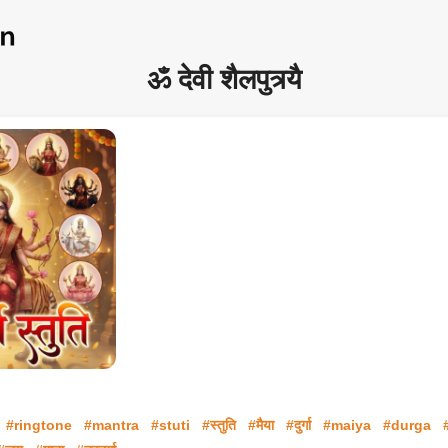
ॐ देवी शैलपुत्र्यै
#ringtone
#mantra
#stuti
#स्तुति
#मैया
#दुर्गा
#maiya
#durga