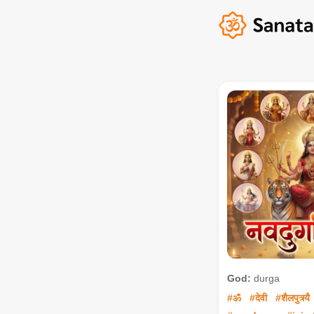
God:
durga
#ॐ
#देवी
#शैलपुत्र्यै