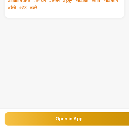
#callertune
#रिंगटोन
#कॉलर
#ट्यून
#kaise
#set
#karein
#कैसे
#सेट
#करें
Open in App