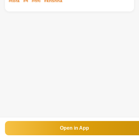
#tora
#मैं
#तोरा
#krishna
Open in App