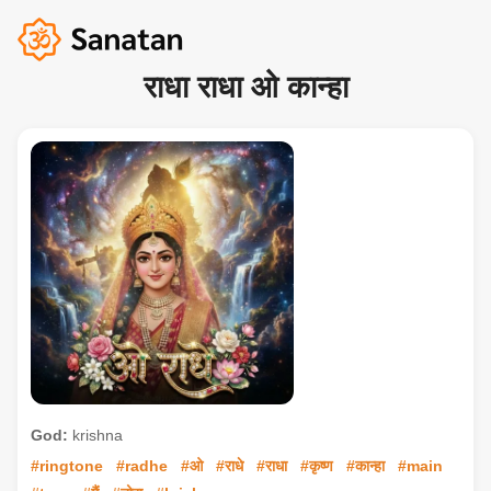
राधा राधा ओ कान्हा
God:
krishna
#ringtone
#radhe
#ओ
#राधे
#राधा
#कृष्ण
#कान्हा
#main