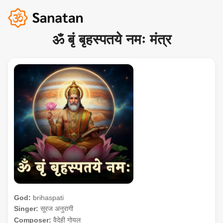
ॐ बृं बृहस्पतये नमः मंत्र
God:
brihaspati
Singer:
सूरज अनुरागी
Composer:
वैदेही गोयल