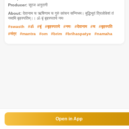
Producer:
सूरज अनुरागी
About:
देवानाम च ऋषिणाम च गुरुं कांचन सन्निभम। बुद्धिभूतं त्रिलोकेशं तं
नमामि बृहस्पतिम्।। ॐ बृं बृहस्पतये नमः
#swasth
#ॐ
#बृं
#बृहस्पतये
#नमः
#देवानाम
#च
#बृहस्पति
#मंत्र
#mantra
#om
#brim
#brihaspatye
#namaha
Open in App