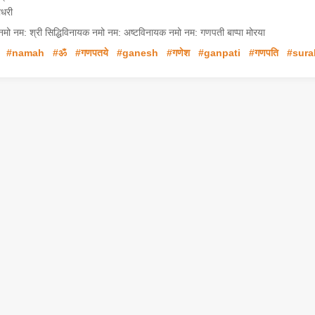
ौधरी
ो नम: श्री सिद्धिविनायक नमो नम: अष्टविनायक नमो नम: गणपती बाप्पा मोरया
#namah
#ॐ
#गणपतये
#ganesh
#गणेश
#ganpati
#गणपति
#sura