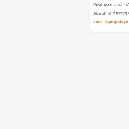
Producer:
राजार्यन च
About:
ॐ गं गणपतये नम
#om
#ganpataye