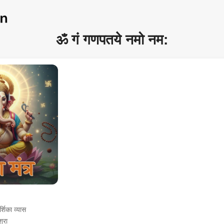
ॐ गं गणपतये नमो नम:
्शिका व्यास
्रा