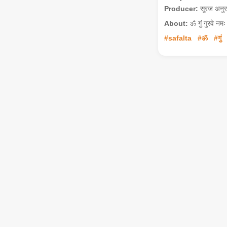
Producer:
सूरज अनुर
About:
ॐ गुं गुरवे नमः
#safalta
#ॐ
#गुं