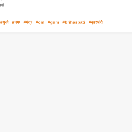
ागी
#गुरवे
#नमः
#मंत्र
#om
#gum
#brihaspati
#बृहस्पति