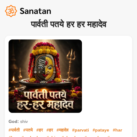
पार्वती पतये हर हर महादेव
God:
shiv
#पार्वती
#पतये
#हर
#हर
#महादेव
#parvati
#pataye
#har