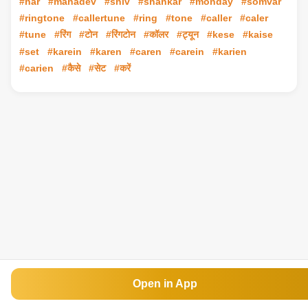
#har
#mahadev
#shiv
#shankar
#monday
#somvar
#ringtone
#callertune
#ring
#tone
#caller
#caler
#tune
#रिंग
#टोन
#रिंगटोन
#कॉलर
#ट्यून
#kese
#kaise
#set
#karein
#karen
#caren
#carein
#karien
#carien
#कैसे
#सेट
#करें
Open in App