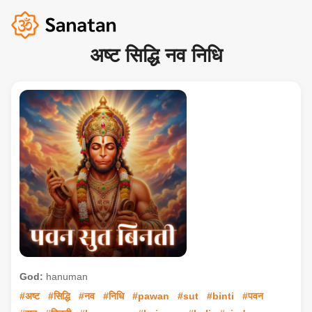
अष्ट सिद्धि नव निधि
God:
hanuman
#अष्ट
#सिद्धि
#नव
#निधि
#pawan
#sut
#binti
#पवन