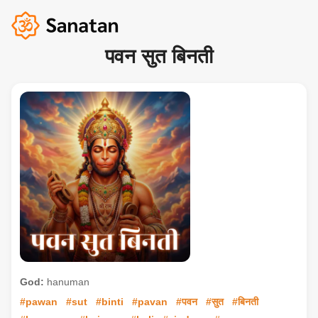
पवन सुत बिनती
God:
hanuman
#pawan
#sut
#binti
#pavan
#पवन
#सुत
#बिनती