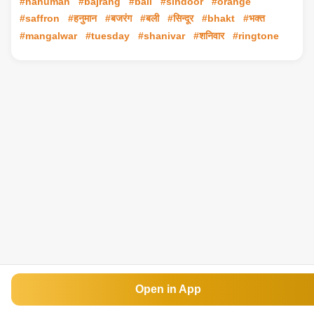
#hanuman
#bajrang
#bali
#sindoor
#orange
#saffron
#हनुमान
#बजरंग
#बली
#सिन्दूर
#bhakt
#भक्त
#mangalwar
#tuesday
#shanivar
#शनिवार
#ringtone
Open in App