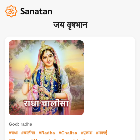
जय वृषभान
God:
radha
#राधा
#चालीसा
#Radha
#Chalisa
#एकांश
#ममगई