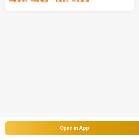
#Ekansh
#Mamgai
#radha
#chalisa
Open in App