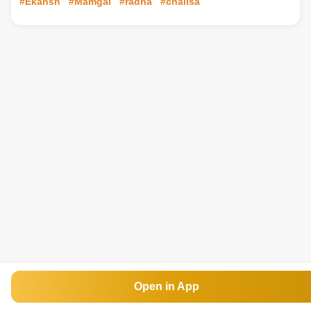
#Ekansh
#Mamgai
#radha
#chalisa
Open in App