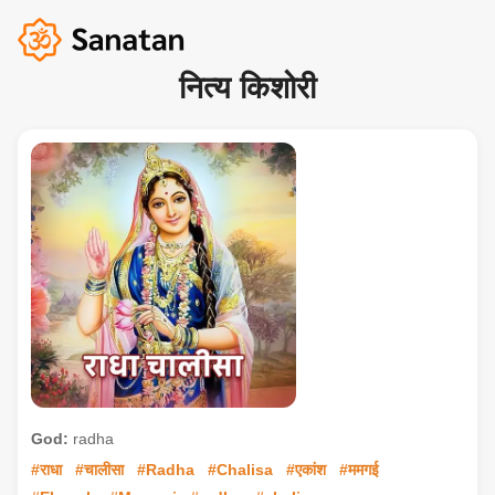
नित्य किशोरी
God:
radha
#राधा
#चालीसा
#Radha
#Chalisa
#एकांश
#ममगई