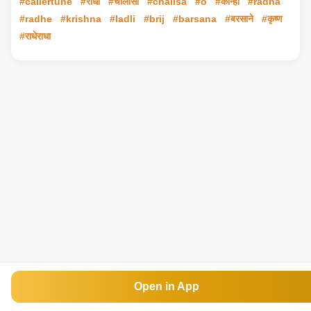
#callertune
#राधा
#चालीसा
#chalisa
#o
#कान्हा
#radha
#radhe
#krishna
#ladli
#brij
#barsana
#बरसाने
#कृष्ण
#राधेराधा
Open in App