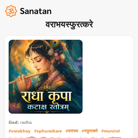
वराभयस्फुरत्करे
God:
radha
#varabhay
#sphuratkare
#वराभय
#स्फुरत्करे
#munind