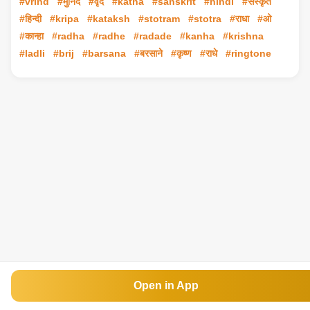
#vrind
#मुनिंद
#वृंद
#katha
#sanskrit
#hindi
#संस्कृत
#हिन्दी
#kripa
#kataksh
#stotram
#stotra
#राधा
#ओ
#कान्हा
#radha
#radhe
#radade
#kanha
#krishna
#ladli
#brij
#barsana
#बरसाने
#कृष्ण
#राधे
#ringtone
Open in App