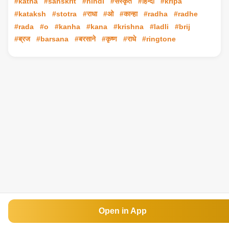
#katha
#sanskrit
#hindi
#संस्कृत
#हिन्दी
#kripa
#kataksh
#stotra
#राधा
#ओ
#कान्हा
#radha
#radhe
#rada
#o
#kanha
#kana
#krishna
#ladli
#brij
#ब्रज
#barsana
#बरसाने
#कृष्ण
#राधे
#ringtone
Open in App