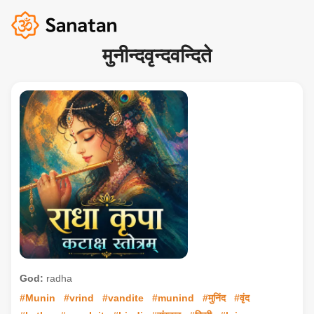
मुनीन्दवृन्दवन्दिते
God:
radha
#Munin
#vrind
#vandite
#munind
#मुनिंद
#वृंद