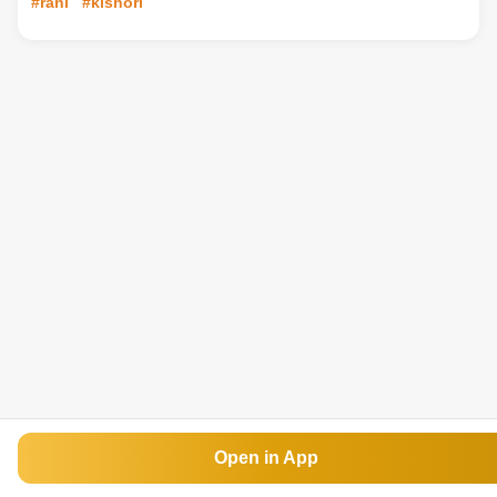
#rani
#kishori
Open in App