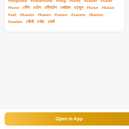
#ringtone
#callertune
#ring
#tone
#caller
#caler
#tune
#रिंग
#टोन
#रिंगटोन
#कॉलर
#ट्यून
#kese
#kaise
#set
#karein
#karen
#caren
#carein
#karien
#carien
#कैसे
#सेट
#करें
Open in App