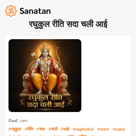
रघुकुल रीति सदा चली आई
God:
ram
#रघुकुल
#रीति
#सदा
#चली
#आई
#raghukul
#reeti
#sada