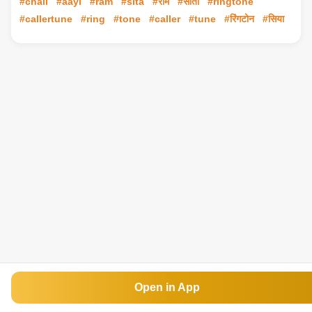
#chali
#aayi
#ram
#sita
#राम
#सीता
#ringtone
#callertune
#ring
#tone
#caller
#tune
#रिंगटोन
#सिया
Open in App