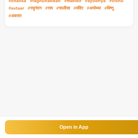
#chalisa
#raghunandan
#mandir
#ayodhya
#vishu
#avtaar
#रघुनंदन
#राम
#चालीसा
#मंदिर
#अयोध्या
#विष्णु
#अवतार
Open in App