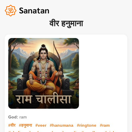
वीर हनुमाना
God:
ram
#वीर
#हनुमाना
#veer
#hanumana
#ringtone
#ram