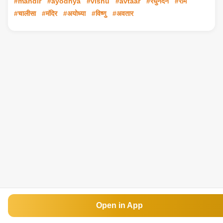
#mandir
#ayodhya
#vishu
#avtaar
#रघुनंदन
#राम
#चालीसा
#मंदिर
#अयोध्या
#विष्णु
#अवतार
Open in App