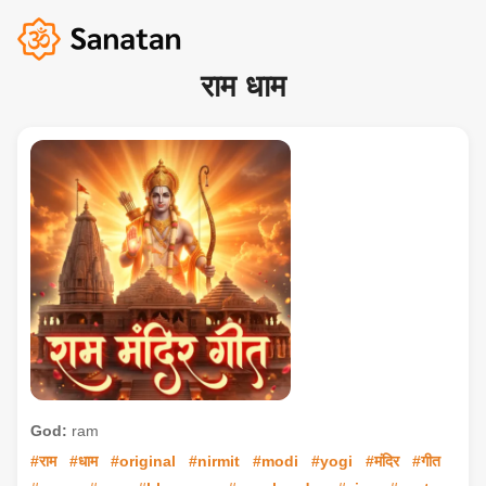
राम धाम
God:
ram
#राम
#धाम
#original
#nirmit
#modi
#yogi
#मंदिर
#गीत