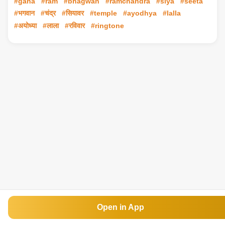
#gana
#ram
#bhagwan
#ramchandra
#siya
#seeta
#भगवान
#चंद्र
#सियावर
#temple
#ayodhya
#lalla
#अयोध्या
#लाला
#रविवार
#ringtone
Open in App