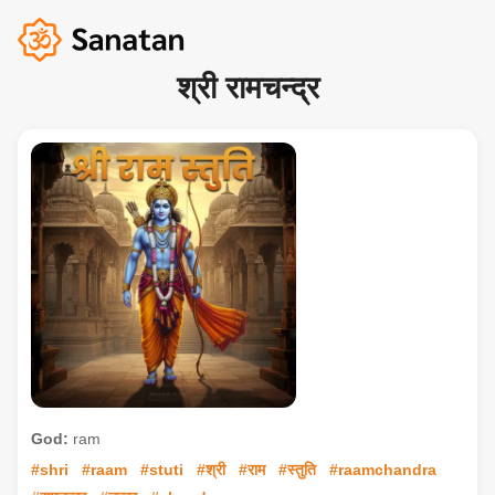
श्री रामचन्द्र
God:
ram
#shri
#raam
#stuti
#श्री
#राम
#स्तुति
#raamchandra