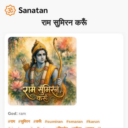
राम सुमिरन करूँ
God:
ram
#राम
#सुमिरन
#करूँ
#sumiran
#smaran
#karun