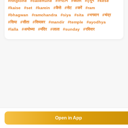
#ringtone
#callertune
#रिंगटोन
#कॉलर
#ट्यून
#kese
#kaise
#set
#karein
#कैसे
#सेट
#करें
#ram
#bhagwan
#ramchandra
#siya
#sita
#भगवान
#चंद्र
#सिया
#सीता
#सियावर
#mandir
#temple
#ayodhya
#lalla
#अयोध्या
#मंदिर
#लाला
#sunday
#रविवार
Open in App