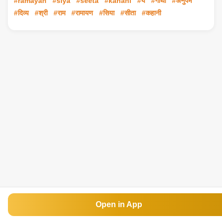
#ramayan
#siya
#seeta
#kahani
#ये
#गाथा
#अनुपम
#दिव्य
#श्री
#राम
#रामायण
#सिया
#सीता
#कहानी
Open in App