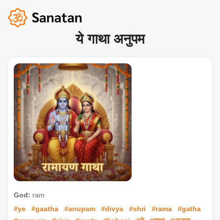
ये गाथा अनुपम
God:
ram
#ye
#gaatha
#anupam
#divya
#shri
#rama
#gatha