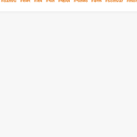
#damru
#शंकर
#शिव
#भोले
#महादेव
#नीलकंठ
#डमरू
#somvar
#mo