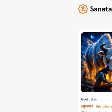
God:
shiv
#मुण्डमालं
#rington