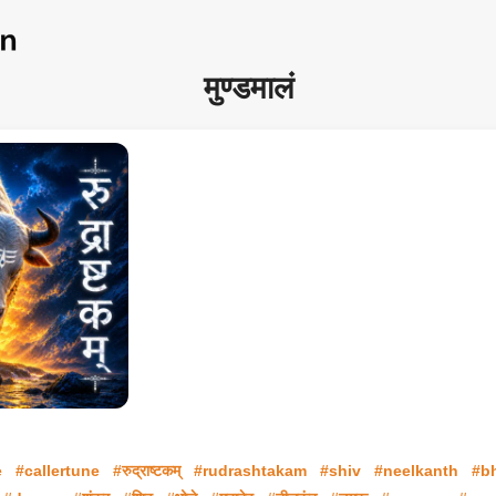
मुण्डमालं
e
#callertune
#रुद्राष्टकम्
#rudrashtakam
#shiv
#neelkanth
#b