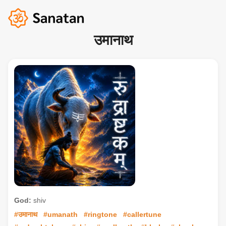
उमानाथ
God:
shiv
#उमानाथ
#umanath
#ringtone
#callertune