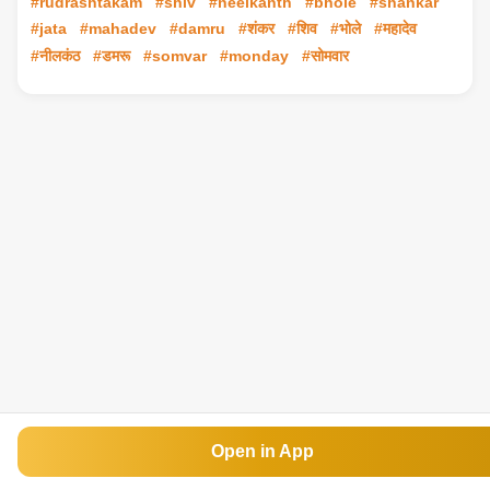
#rudrashtakam
#shiv
#neelkanth
#bhole
#shankar
#jata
#mahadev
#damru
#शंकर
#शिव
#भोले
#महादेव
#नीलकंठ
#डमरू
#somvar
#monday
#सोमवार
Open in App