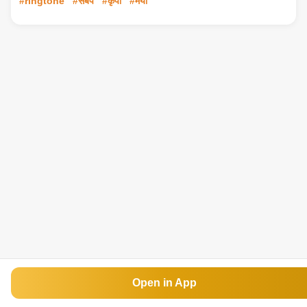
#ringtone
#सबपे
#कृपा
#मैया
Open in App