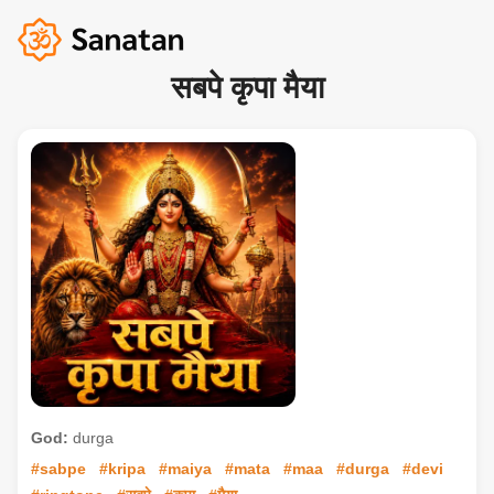
सबपे कृपा मैया
God:
durga
#sabpe
#kripa
#maiya
#mata
#maa
#durga
#devi