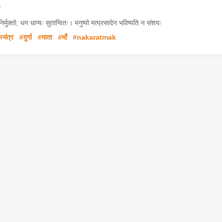
र
र्मुक्तो, धन धान्यः सुतान्वितः। मनुष्यो मत्प्रसादेन भविष्यति न संशयः
#मंत्र
#दुर्गा
#माता
#माँ
#nakaratmak