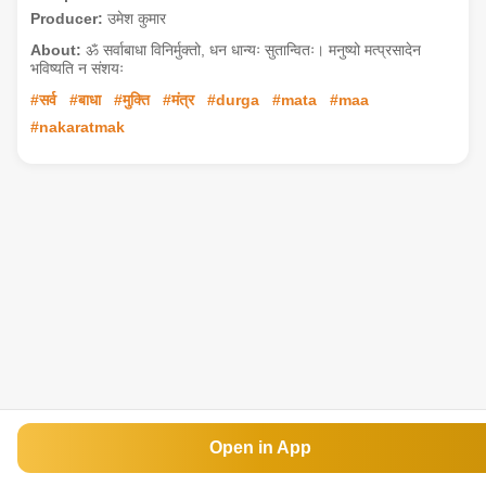
Producer:
उमेश कुमार
About:
ॐ सर्वाबाधा विनिर्मुक्तो, धन धान्यः सुतान्वितः। मनुष्यो मत्प्रसादेन
भविष्यति न संशयः
#सर्व
#बाधा
#मुक्ति
#मंत्र
#durga
#mata
#maa
#nakaratmak
Open in App