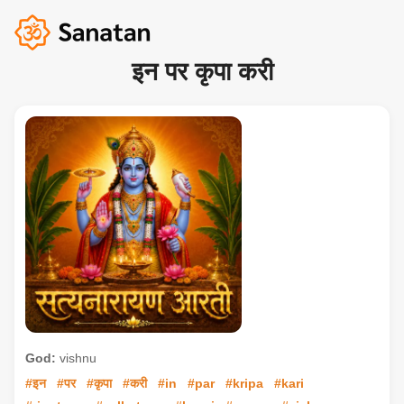
इन पर कृपा करी
God:
vishnu
#इन
#पर
#कृपा
#करी
#in
#par
#kripa
#kari