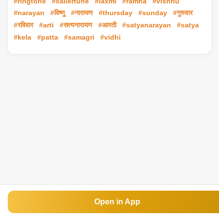
#ringtone
#callertune
#laxmi
#ramna
#vishnu
#narayan
#विष्णु
#नारायण
#thursday
#sunday
#गुरुवार
#रविवार
#arti
#सत्यनारायण
#आरती
#satyanarayan
#satya
#kela
#patta
#samagri
#vidhi
Open in App