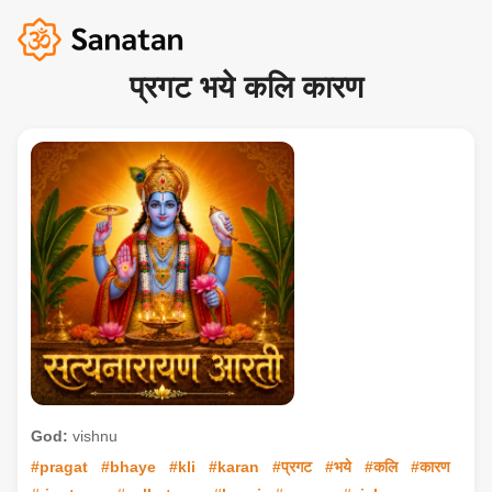
प्रगट भये कलि कारण
God:
vishnu
#pragat
#bhaye
#kli
#karan
#प्रगट
#भये
#कलि
#कारण