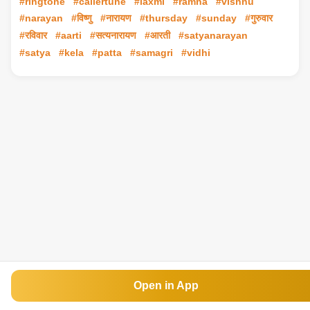
#ringtone
#callertune
#laxmi
#ramna
#vishnu
#narayan
#विष्णु
#नारायण
#thursday
#sunday
#गुरुवार
#रविवार
#aarti
#सत्यनारायण
#आरती
#satyanarayan
#satya
#kela
#patta
#samagri
#vidhi
Open in App