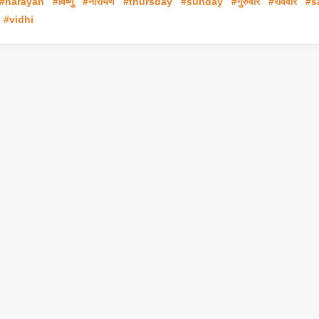
#narayan
#विष्णु
#नारायण
#thursday
#sunday
#गुरुवार
#रविवार
#s
#vidhi