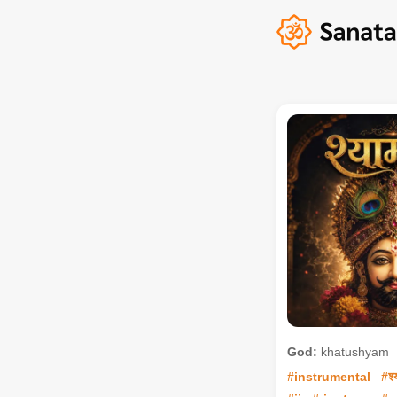
God:
khatushyam
#instrumental
#श्