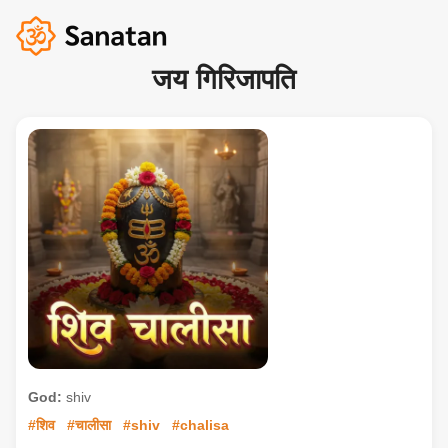
जय गिरिजापति
God:
shiv
#शिव
#चालीसा
#shiv
#chalisa