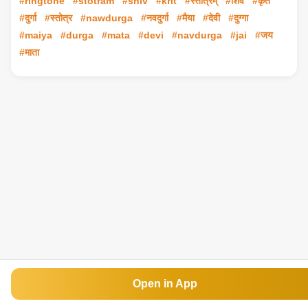
#ringtone
#stotram
#shiv
#krit
#स्तोत्रम्
#शिव
#कृत
#दुर्गा
#स्तोत्र
#nawdurga
#नवदुर्गा
#मैया
#देवी
#दुग्गा
#maiya
#durga
#mata
#devi
#navdurga
#jai
#जय
#माता
Open in App