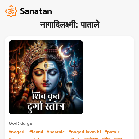
नागादिलक्ष्मी: पाताले
God:
durga
#nagadi
#laxmi
#paatale
#nagadilaxmihi
#patale