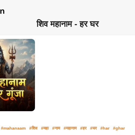
शिव महानाम - हर घर
#mahanaam
#शिव
#महा
#नाम
#महानाम
#हर
#घर
#har
#ghar