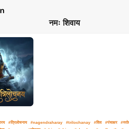
नमः शिवाय
हारय
#त्रिलोचनाय
#nagendraharay
#trilochanay
#शिव
#पंचाक्षर
#स्तो