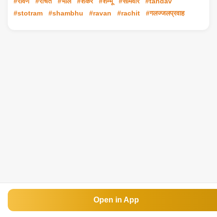
#रावण
#रचित
#भोले
#शंकर
#शम्भू
#सोमवार
#tandav
#stotram
#shambhu
#ravan
#rachit
#गलज्जलप्रवाह
Open in App