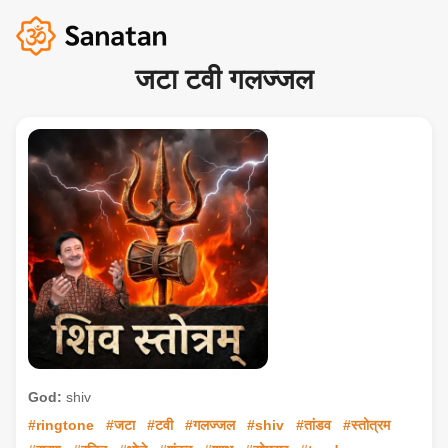
जटा टवी गलज्जल
God:
shiv
#ringtone
#जटा
#टवी
#गलज्जल
#shiv
#तांडव
#स्तोत्रम