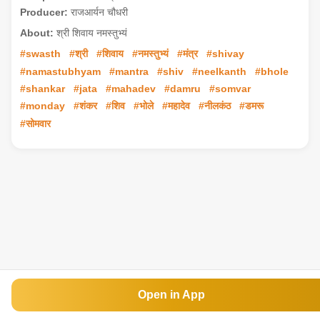
Producer:
राजआर्यन चौधरी
About:
श्री शिवाय नमस्तुभ्यं
#swasth
#श्री
#शिवाय
#नमस्तुभ्यं
#मंत्र
#shivay
#namastubhyam
#mantra
#shiv
#neelkanth
#bhole
#shankar
#jata
#mahadev
#damru
#somvar
#monday
#शंकर
#शिव
#भोले
#महादेव
#नीलकंठ
#डमरू
#सोमवार
Open in App