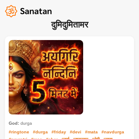
दुमिदुमितामर
God:
durga
#ringtone
#durga
#friday
#devi
#mata
#navdurga