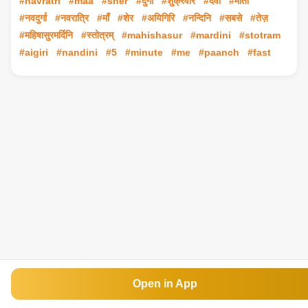
#navratri
#maa
#sher
#दुर्गा
#शुक्रवार
#देवी
#माता
#नवदुर्गा
#नवरात्रि
#माँ
#शेर
#अयिगिरि
#नन्दिनि
#सबसे
#तेज़
#महिषासुरमर्दिनि
#स्तोत्रम्
#mahishasur
#mardini
#stotram
#aigiri
#nandini
#5
#minute
#me
#paanch
#fast
Open in App