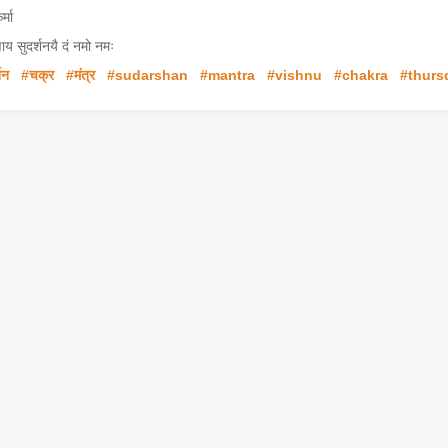
्मा
य सुदर्शनयै दं नमो नमः
शन
#चक्र
#मंत्र
#sudarshan
#mantra
#vishnu
#chakra
#thurs