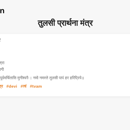
तुलसी प्रार्थना मंत्र
्रा
ागी
ता पूर्वमर्चितासि मुनीश्वरैः। नमो नमस्ते तुलसी पापं हर हरिप्रिये॥
त्र
#devi
#त्वं
#tvam