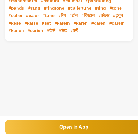
#maharashtra
#marathi
#mumbai
#pandurang
#pandu
#rang
#ringtone
#callertune
#ring
#tone
#caller
#caler
#tune
#रिंग
#टोन
#रिंगटोन
#कॉलर
#ट्यून
#kese
#kaise
#set
#karein
#karen
#caren
#carein
#karien
#carien
#कैसे
#सेट
#करें
Open in App