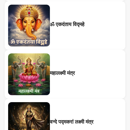
ॐ एकदंताय विद्महे
महालक्ष्मी मंत्र
वन्दे पद्मकरां लक्ष्मी मंत्र