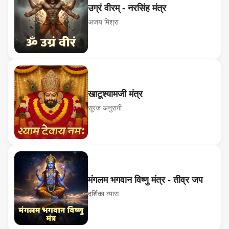
उग्रं वीरम् - नरसिंह मंत्र
अजय मिश्रा
खाटूश्यामजी मंत्र
सूरज अनुरागी
मंगलम भगवान विष्णु मंत्र - तीव्र जप
दर्शिका व्यास