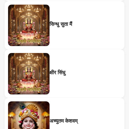
सिन्धु सुता मैं
क्षीर सिंधु
अच्युतम केशवम्