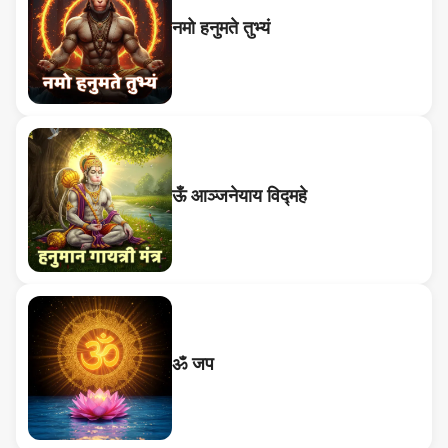
नमो हनुमते तुभ्यं
ऊँ आञ्जनेयाय विद्महे
ॐ जप