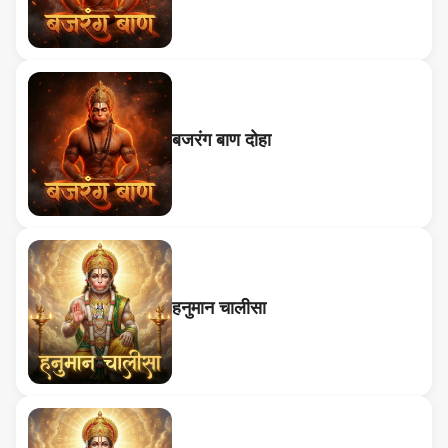
बजरंग बाण दोहा
हनुमान चालीसा