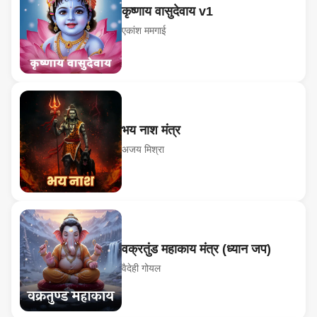
कृष्णाय वासुदेवाय v1
एकांश ममगाई
भय नाश मंत्र
अजय मिश्रा
वक्रतुंड महाकाय मंत्र (ध्यान जप)
वैदेही गोयल