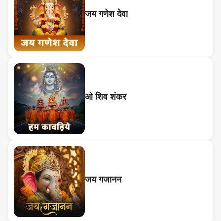
जय गणेश देवा
ओ शिव शंकर
जय गजानन