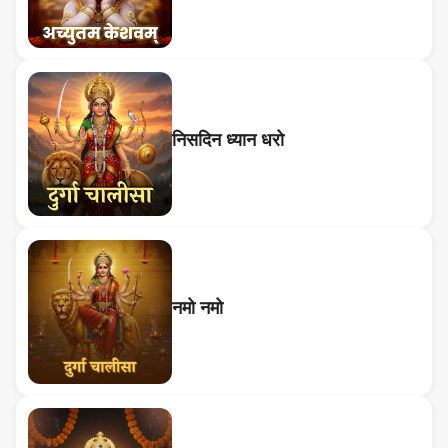
निसदिन ध्यान धरो
नमो नमो