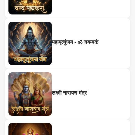
महामृत्युंजय - ॐ त्र्यम्बकं
लक्ष्मी नारायण मंत्र