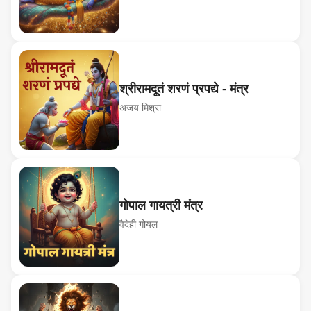
श्रीरामदूतं शरणं प्रपद्ये - मंत्र
अजय मिश्रा
गोपाल गायत्री मंत्र
वैदेही गोयल