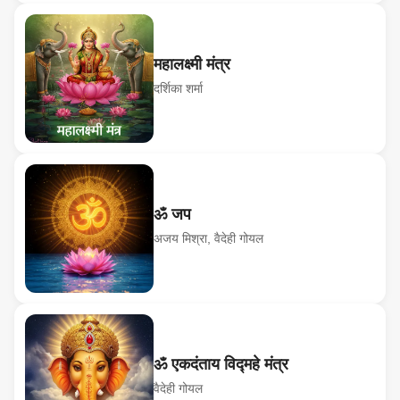
महालक्ष्मी मंत्र
दर्शिका शर्मा
ॐ जप
अजय मिश्रा, वैदेही गोयल
ॐ एकदंताय विद्महे मंत्र
वैदेही गोयल