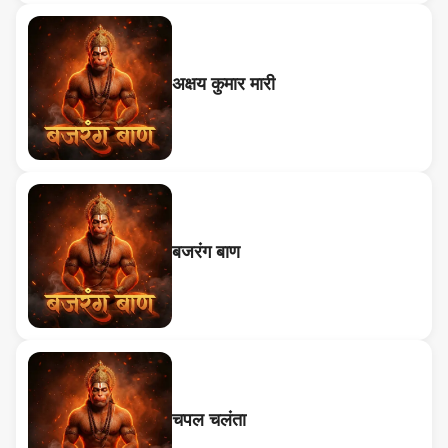
अक्षय कुमार मारी
बजरंग बाण
चपल चलंता