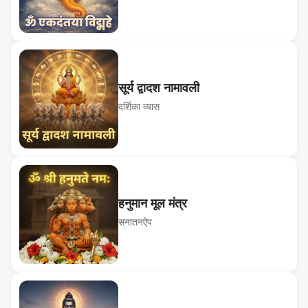
सूर्य द्वादश नामावली
दर्शिका व्यास
हनुमान मूल मंत्र
सनातनऐप