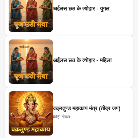
अईलस छठ के त्योहार - युगल
अईलस छठ के त्योहार - महिला
वक्रतुण्ड महाकाय मंत्र (तीव्र जप)
वैदेही गोयल