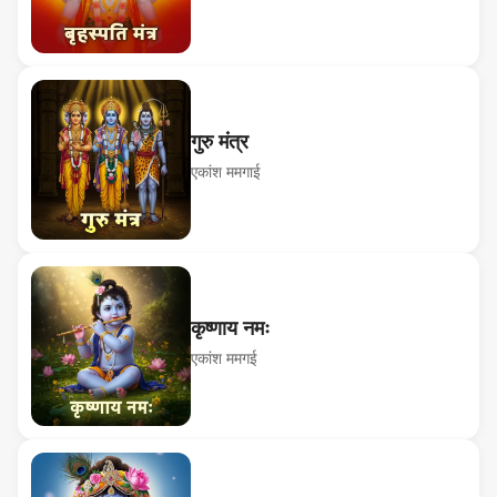
गुरु मंत्र
एकांश ममगाई
कृष्णाय नमः
एकांश ममगई