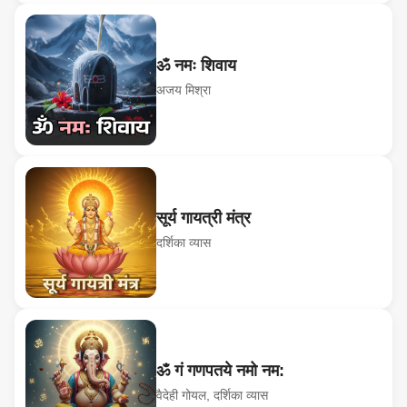
ॐ नमः शिवाय
अजय मिश्रा
सूर्य गायत्री मंत्र
दर्शिका व्यास
ॐ गं गणपतये नमो नम:
वैदेही गोयल, दर्शिका व्यास