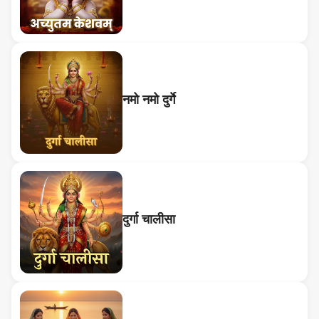
नमो नमो दुर्गे
दुर्गा चालीसा