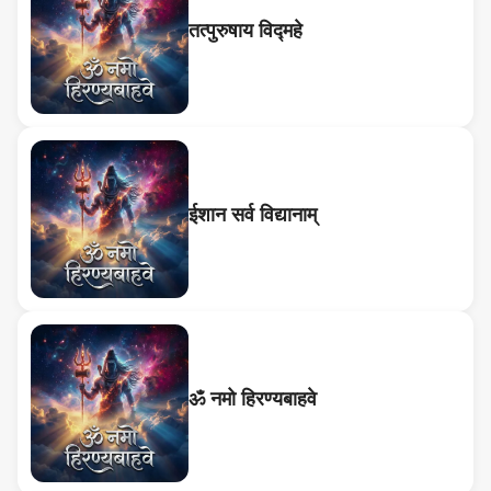
तत्पुरुषाय विद्महे
ईशान सर्व विद्यानाम्
ॐ नमो हिरण्यबाहवे